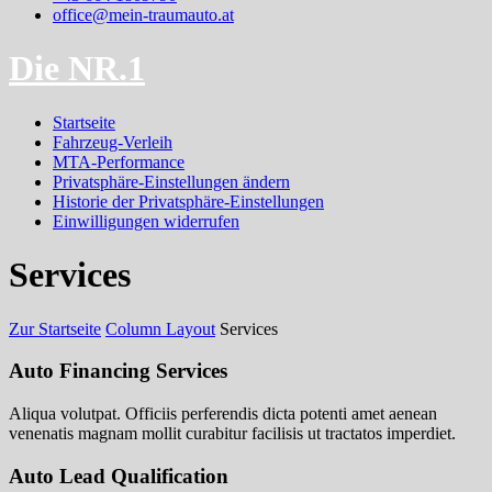
office@mein-traumauto.at
Die NR.1
Startseite
Fahrzeug-Verleih
MTA-Performance
Privatsphäre-Einstellungen ändern
Historie der Privatsphäre-Einstellungen
Einwilligungen widerrufen
Services
Zur Startseite
Column Layout
Services
Auto Financing Services
Aliqua volutpat. Officiis perferendis dicta potenti amet aenean
venenatis magnam mollit curabitur facilisis ut tractatos imperdiet.
Auto Lead Qualification